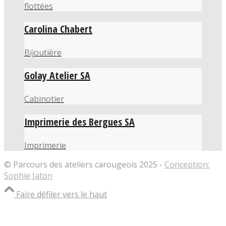
flottées
Carolina Chabert
Bijoutière
Golay Atelier SA
Cabinotier
Imprimerie des Bergues SA
Imprimerie
© Parcours des ateliers carougeois 2025 -
Conception:
Sophie Jaton
Faire défiler vers le haut