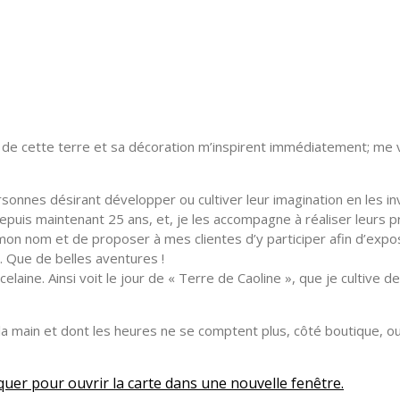
e de cette terre et sa décoration m’inspirent immédiatement; me 
personnes désirant développer ou cultiver leur imagination en les i
puis maintenant 25 ans, et, je les accompagne à réaliser leurs p
en mon nom et de proposer à mes clientes d’y participer afin d’ex
 Que de belles aventures !
elaine. Ainsi voit le jour de « Terre de Caoline », que je cultive
à la main et dont les heures ne se comptent plus, côté boutique, o
liquer pour ouvrir la carte dans une nouvelle fenêtre.