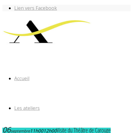
Lien vers Facebook
Accueil
Les ateliers
06
Visite du Théâtre de Carouge
11h00
12h00
septembre