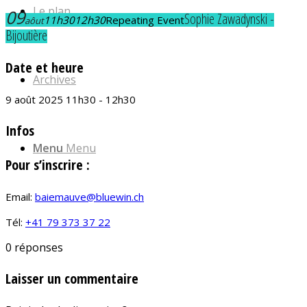
Le plan
09
Sophie Zawadynski -
11h30
12h30
Repeating Event
aôut
Bijoutière
Date et heure
Archives
9 août 2025 11h30 - 12h30
Infos
Menu
Menu
Pour s’inscrire :
Email:
baiemauve@bluewin.ch
Tél:
+41 79 373 37 22
0
réponses
Laisser un commentaire