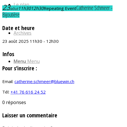
Le plan
23
Catherine Schmeer -
11h30
12h30
Repeating Event
aôut
Bijoutière
Date et heure
Archives
23 août 2025 11h30 - 12h30
Infos
Menu
Menu
Pour s’inscrire :
Email:
catherine.schmeer@bluewin.ch
Tél:
+41 76 616 24 52
0
réponses
Laisser un commentaire