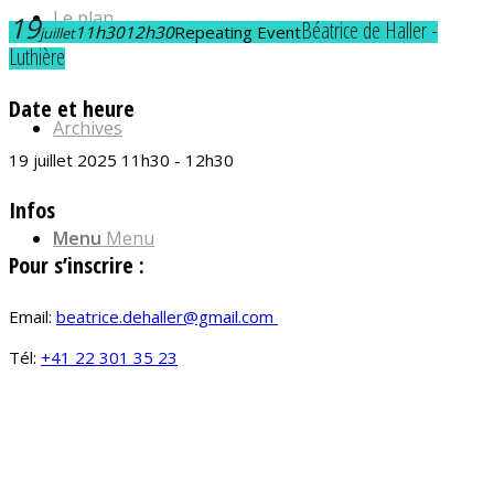
Le plan
19
Béatrice de Haller -
11h30
12h30
Repeating Event
juillet
Luthière
Date et heure
Archives
19 juillet 2025 11h30 - 12h30
Infos
Menu
Menu
Pour s’inscrire :
Email:
beatrice.dehaller@gmail.com
Tél:
+41 22 301 35 23