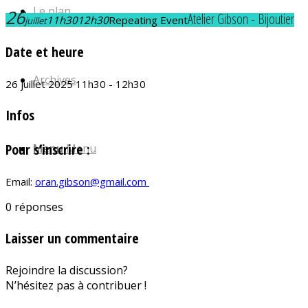
Le plan
26
Atelier Gibson - Bijoutier
11h30
12h30
Repeating Event
juillet
Date et heure
Archives
26 juillet 2025 11h30 - 12h30
Infos
Pour s’inscrire :
Menu
Menu
Email:
oran.gibson@gmail.com
0
réponses
Laisser un commentaire
Rejoindre la discussion?
N’hésitez pas à contribuer !