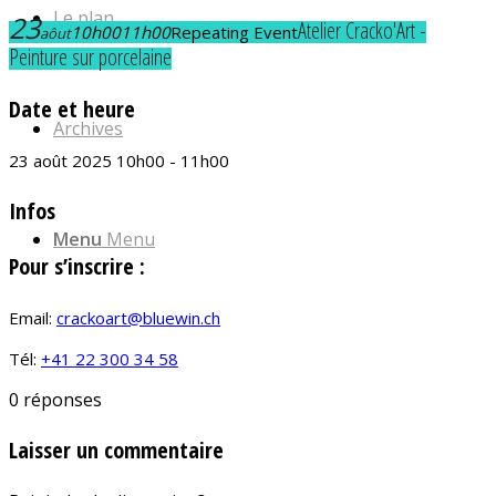
Le plan
23
Atelier Cracko'Art -
10h00
11h00
Repeating Event
aôut
Peinture sur porcelaine
Date et heure
Archives
23 août 2025 10h00 - 11h00
Infos
Menu
Menu
Pour s’inscrire :
Email:
crackoart@bluewin.ch
Tél:
+41 22 300 34 58
0
réponses
Laisser un commentaire